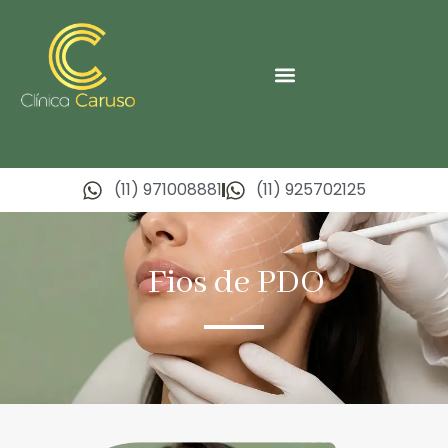
(11) 971008881
(11) 925702125
Fios de PDO