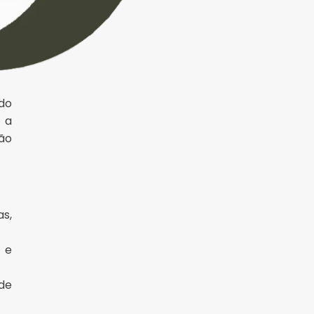
 do
 a
ão
s,
) e
de