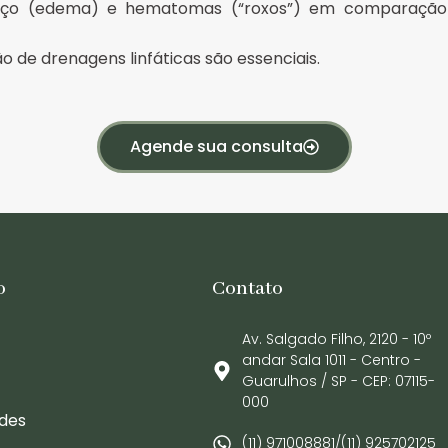
aço (edema) e hematomas (“roxos”) em comparação
 de drenagens linfáticas são essenciais.
Agende sua consulta
o
Contato
Av. Salgado Filho, 2120 - 10º
andar Sala 1011 - Centro -
Guarulhos / SP - CEP: 07115-
000
ades
(11) 971008881/(11) 925702125