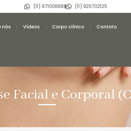
(11) 971008881
(11) 925702125
e nós
Vídeos
Corpo clínico
Contato
se Facial e Corporal (