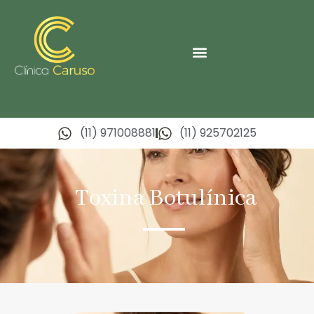
(11) 971008881
(11) 925702125
Toxina Botulínica